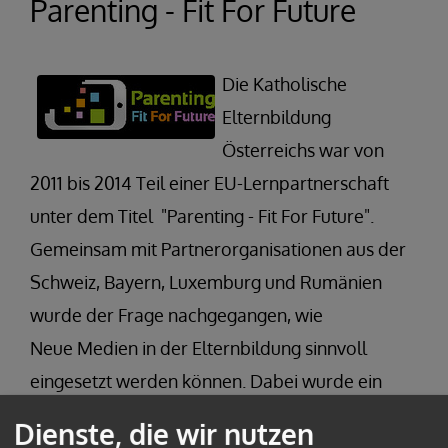
Parenting - Fit For Future
Die Katholische
Elternbildung
Österreichs war von
2011 bis 2014 Teil einer EU-Lernpartnerschaft
unter dem Titel "Parenting - Fit For Future".
Gemeinsam mit Partnerorganisationen aus der
Schweiz, Bayern, Luxemburg und Rumänien
wurde der Frage nachgegangen, wie
Neue Medien in der Elternbildung sinnvoll
eingesetzt werden können. Dabei wurde ein
besonderer Fokus auf die Erreichbarkeit von
Dienste, die wir nutzen
Vätern und von Familien mit