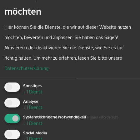
möchten
Migrationshintergrund gelegt.
Die Lernpartnerschaft "Parenting – Fit For
Hier können Sie die Dienste, die wir auf dieser Website nutzen
Future" nahm sich dieser Thematik an und
möchten, bewerten und anpassen. Sie haben das Sagen!
überprüfte unterschiedlichste Neue Medien auf
Aktivieren oder deaktivieren Sie die Dienste, wie Sie es für
ihre Tauglichkeit für einen Einsatz in der
richtig halten.
Um mehr zu erfahren, lesen Sie bitte unsere
Elternbildung, trat mit Experten in
Datenschutzerklärung
.
Diskussion und anaylsierte best practise
Beispiele. Erfolgsfaktoren sollten festgemacht
Sonstiges
werden und es sollte eine Sammlung von best
↓
1
Dienst
Analyse
practise Beispielen erstellt werden, welche
↓
1
Dienst
allen teilnehmenden Organisationen und
Systemtechnische Notwendigkeit
(immer erforderlich)
darüber hinaus allen Interessierten zur
↓
1
Dienst
Social Media
Verfügung gestellt wurde.
↓
1
Dienst