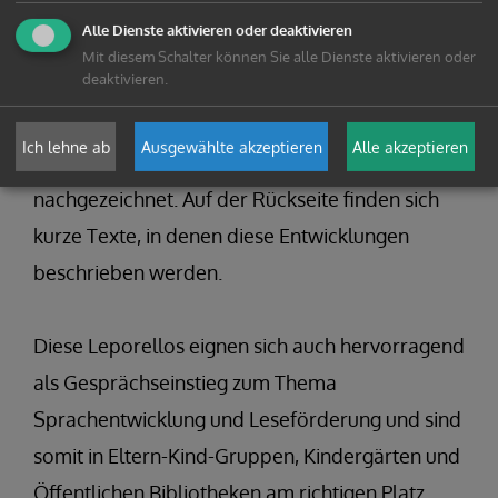
die Sprache und in die Welt des Lesens
Alle Dienste aktivieren oder deaktivieren
durchschreiten.
Mit diesem Schalter können Sie alle Dienste aktivieren oder
deaktivieren.
Auf der Vorderseite werden diese
Entwicklungsschritte mit kleinen Textbausteinen
Ich lehne ab
Ausgewählte akzeptieren
Alle akzeptieren
und Illustrationen von Helga Bansch
nachgezeichnet. Auf der Rückseite finden sich
kurze Texte, in denen diese Entwicklungen
beschrieben werden.
Diese Leporellos eignen sich auch hervorragend
als Gesprächseinstieg zum Thema
Sprachentwicklung und Leseförderung und sind
somit in Eltern-Kind-Gruppen, Kindergärten und
Öffentlichen Bibliotheken am richtigen Platz.