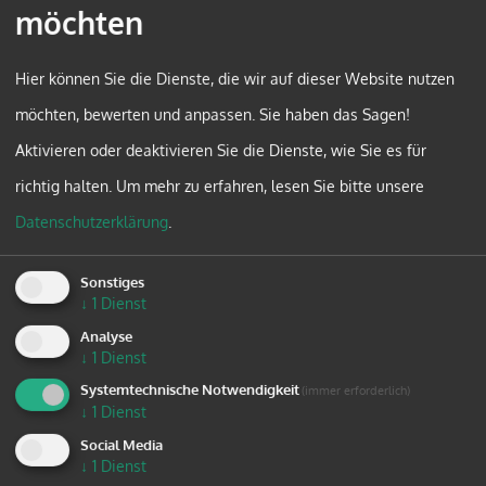
möchten
Hier können Sie die Dienste, die wir auf dieser Website nutzen
möchten, bewerten und anpassen. Sie haben das Sagen!
Aktivieren oder deaktivieren Sie die Dienste, wie Sie es für
richtig halten.
Um mehr zu erfahren, lesen Sie bitte unsere
Datenschutzerklärung
.
Sonstiges
↓
1
Dienst
Analyse
Leporello Lese-Schritte
↓
1
Dienst
Systemtechnische Notwendigkeit
(immer erforderlich)
↓
1
Dienst
Die attraktiven Leporellos zeigen die vielfältigen
Social Media
Entwicklungsstufen, die Kinder auf ihrem Weg in
↓
1
Dienst