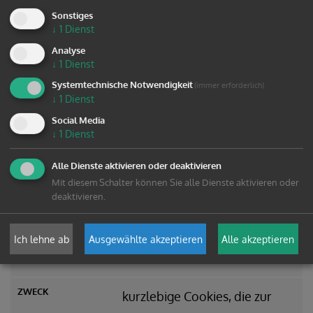
Sonstiges
↓
1
Dienst
30 Minuten
Analyse
↓
1
Dienst
kurzlebige Cookies, die zur
Systemtechnische Notwendigkeit
(immer erforderlich)
vorübergehenden
↓
1
Dienst
Social Media
Speicherung von Daten über
↓
1
Dienst
den Besuch verwendet
Alle Dienste aktivieren oder deaktivieren
werden
Mit diesem Schalter können Sie alle Dienste aktivieren oder
deaktivieren.
_pk_cvar
Ich lehne ab
Ausgewählte akzeptieren
Alle akzeptieren
30 Minuten
kurzlebige Cookies, die zur