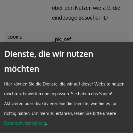
über den Nutzer, wie z. B. die
eindeutige Besucher-ID
_pk_ref
Dienste, die wir nutzen
6 Monate
möchten
zur Speicherung der
Attributionsinformationen, d.
Hier können Sie die Dienste, die wir auf dieser Website nutzen
h. des Referrers, über den die
möchten, bewerten und anpassen. Sie haben das Sagen!
Website ursprünglich besucht
Aktivieren oder deaktivieren Sie die Dienste, wie Sie es für
wurde
richtig halten.
Um mehr zu erfahren, lesen Sie bitte unsere
Datenschutzerklärung
.
_pk_ses