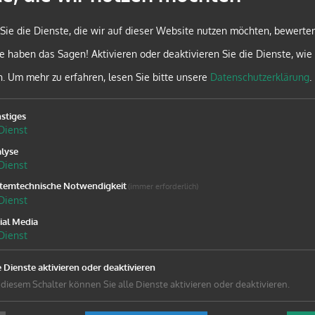
efert.
Sie die Dienste, die wir auf dieser Website nutzen möchten, bewerte
vorgefertigte Gruppenstundenelemente, sondern als Anre
e haben das Sagen! Aktivieren oder deaktivieren Sie die Dienste, wie 
, Vorlesen und Erzählen in Theorie und im gelebten Mi
n.
Um mehr zu erfahren, lesen Sie bitte unsere
Datenschutzerklärung
.
d Hüther zu neurobiologischen Grundlagen rundet die Füll
wird jeder Eltern- Kind- Gruppe im Rahmen der Katholisc
stiges
Dienst
lyse
Dienst
temtechnische Notwendigkeit
ERTASCHE UND LESETIGER
(immer erforderlich)
Dienst
ial Media
Dienst
e Dienste aktivieren oder deaktivieren
 diesem Schalter können Sie alle Dienste aktivieren oder deaktivieren.