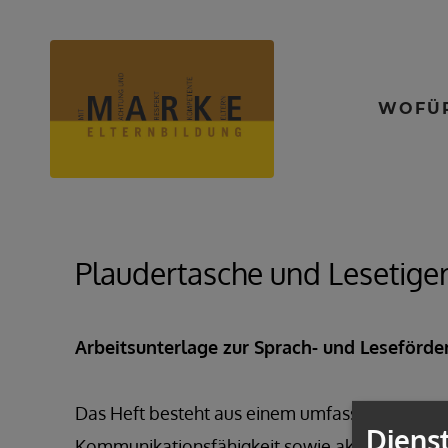
WOFÜR
Plaudertasche und Lesetige
Arbeitsunterlage zur Sprach- und Leseförde
Das Heft besteht aus einem umfassenden Theor
Diens
Kommunikationsfähigkeit sowie aktuelle Them