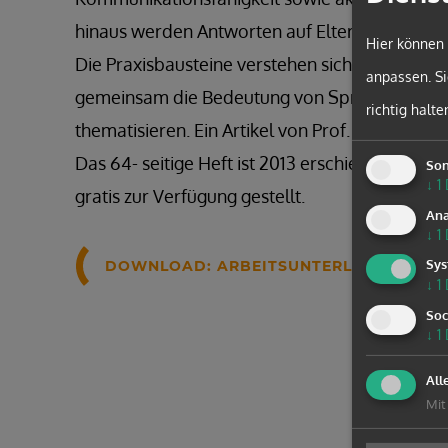
hinaus werden Antworten auf Elternfragen geli
Hier können 
Die Praxisbausteine verstehen sich nicht als 
anpassen. Si
gemeinsam die Bedeutung von Sprechen, Lesen
richtig halte
thematisieren. Ein Artikel von Prof. Dr. Geral
Das 64- seitige Heft ist 2013 erschienen und 
Son
↓
1
gratis zur Verfügung gestellt.
Ana
↓
1
Sys
DOWNLOAD: ARBEITSUNTERLAGE PLAUD
↓
1
Soc
↓
1
All
Mit