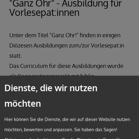
"Ganz Ohr" - Ausbildung für
Vorlesepat:innen
Unter dem Titel "Ganz Ohr!" finden in einigen
Diözesen Ausbildungen zum/zur Vorlesepat:in
statt.
Das Curriculum für diese Ausbildungen wurde
als Kooperationsprojekt mit biblio
Dienste, die wir nutzen
(Österreichisches Bibliothekswerk) entwickelt
und wird vielerorts unter Beteiligung von
möchten
Elternbildungsexpert:innen gemeinsam mit den
diözesanen Bibliotheksfachstellen und der
Hier können Sie die Dienste, die wir auf dieser Website nutzen
Caritas angeboten.
möchten, bewerten und anpassen. Sie haben das Sagen!
2017 wurde das Projekt vom BM für Arbeit,